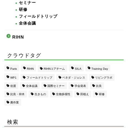
セミナー
研修
フィールドトリップ
全体会議
RIHN
クラウドタグ
Paris
RIHN
RIHNコアチーム
SILA
Training Day
WP1
フィールドトリップ
ペネダ・ジェレス
リビングラボ
佐渡
全体会議
国際セミナー
学会発表
比良
比良・仰木
生きもの
生物多様性
田植え
研修
農作業
検索