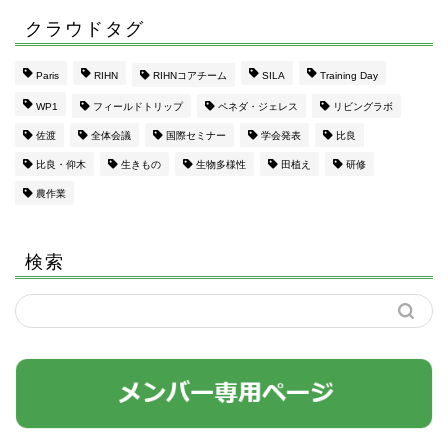
クラウドタグ
Paris
RIHN
RIHNコアチーム
SILA
Training Day
WP1
フィールドトリップ
ペネダ・ジェレス
リビングラボ
佐渡
全体会議
国際セミナー
学会発表
比良
比良・仰木
生きもの
生物多様性
田植え
研修
農作業
検索