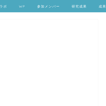
ラボ
WP
参加メンバー
研究成果
成