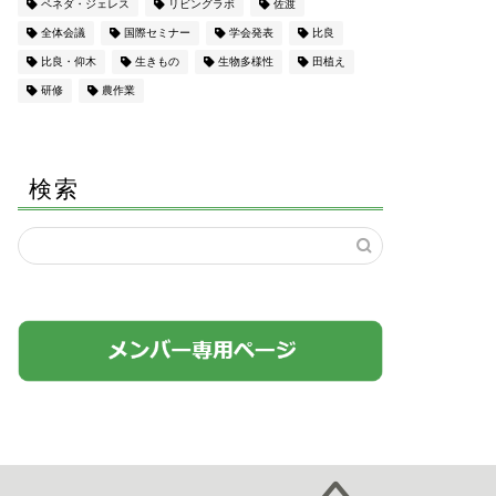
ペネダ・ジェレス
リビングラボ
佐渡
全体会議
国際セミナー
学会発表
比良
比良・仰木
生きもの
生物多様性
田植え
研修
農作業
検索